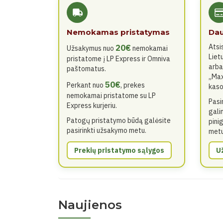
Nemokamas pristatymas
Dau
20€
Atsi
Užsakymus nuo
nemokamai
Liet
pristatome į LP Express ir Omniva
arba
paštomatus.
„Max
50€
Perkant nuo
, prekes
kaso
nemokamai pristatome su LP
Pasi
Express kurjeriu.
gali
Patogų pristatymo būdą galėsite
pini
pasirinkti užsakymo metu.
metu
Prekių pristatymo sąlygos
U
Naujienos