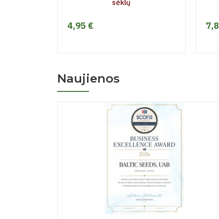
sėklų
4,95 €
7,8
Naujienos