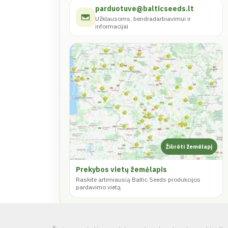
parduotuve@balticseeds.lt
Užklausoms, bendradarbiavimui ir
informacijai
Prekybos vietų žemėlapis
Raskite artimiausią Baltic Seeds produkcijos
pardavimo vietą