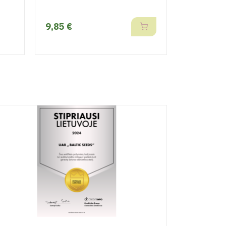
9,85 €
8,55 €