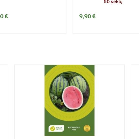
50 sėklų
0 €
9,90 €