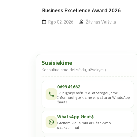
Business Excellence Award 2026
Rgp 02, 2026
Žilvinas Vaišvila
Susisiekime
Konsultuojame dėl sėklų, užsakymų
0699 41662
Iki rugsėjo mėn. 7 d. atostogaujame.
Informaciją teikiame el. paštu ar WhatsApp
žinute
WhatsApp žinutė
Greitam klausimui ar užsakymo
patikslinimui