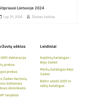
Stipriausi Lietuvoje 2024
Lap 29, 2024
Žilvinas Vaišvila
ržovių sėklos
Leidiniai
 GMO deklaracija
Kopūstų katalogas -
Bejo Zaden
tų prekės
Morkų katalogas Bejo
ujos prekės
Zaden
jo Zaden daržovių
Baltic seeds 2025 m.
klos didesniais
sėklų katalogas
ekiais ūkininkams
AP taisyklės