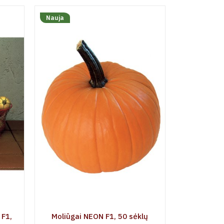
Nauja
Nauja
 F1,
Moliūgai NEON F1, 50 sėklų
Kvapieji 