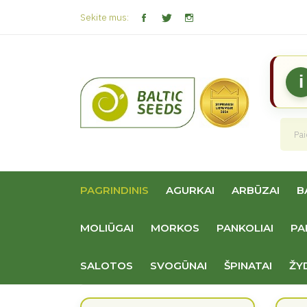
Sekite mus:
i
PAGRINDINIS
AGURKAI
ARBŪZAI
B
MOLIŪGAI
MORKOS
PANKOLIAI
PA
SALOTOS
SVOGŪNAI
ŠPINATAI
ŽY