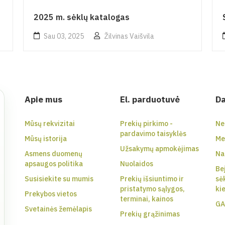
2025 m. sėklų katalogas
Sau 03, 2025
Žilvinas Vaišvila
Apie mus
El. parduotuvė
Da
Mūsų rekvizitai
Prekių pirkimo -
Ne
pardavimo taisyklės
Mūsų istorija
Me
Užsakymų apmokėjimas
Asmens duomenų
Na
apsaugos politika
Nuolaidos
Be
Susisiekite su mumis
Prekių išsiuntimo ir
sė
pristatymo sąlygos,
ki
Prekybos vietos
terminai, kainos
GA
Svetainės žemėlapis
Prekių grąžinimas