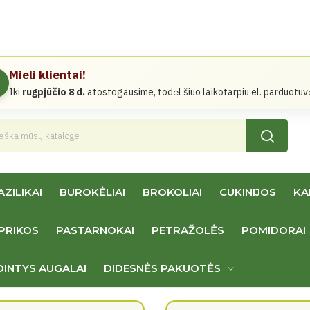
Mieli klientai!
Iki
rugpjūčio 8 d.
atostogausime, todėl šiuo laikotarpiu el. parduotuv
AZILIKAI
BUROKĖLIAI
BROKOLIAI
CUKINIJOS
KA
PRIKOS
PASTARNOKAI
PETRAŽOLĖS
POMIDORAI
DINTYS AUGALAI
DIDESNĖS PAKUOTĖS