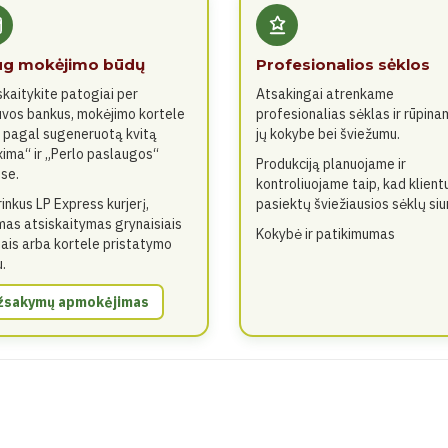
g mokėjimo būdų
Profesionalios sėklos
skaitykite patogiai per
Atsakingai atrenkame
uvos bankus, mokėjimo kortele
profesionalias sėklas ir rūpin
 pagal sugeneruotą kvitą
jų kokybe bei šviežumu.
ima“ ir „Perlo paslaugos“
Produkciją planuojame ir
se.
kontroliuojame taip, kad klient
rinkus LP Express kurjerį,
pasiektų šviežiausios sėklų siu
mas atsiskaitymas grynaisiais
Kokybė ir patikimumas
gais arba kortele pristatymo
.
žsakymų apmokėjimas