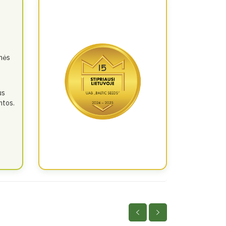
amės
us
ntos.