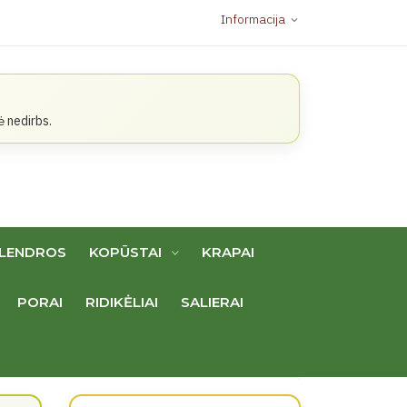
Informacija
expand_more
ė nedirbs.
LENDROS
KOPŪSTAI
KRAPAI
PORAI
RIDIKĖLIAI
SALIERAI