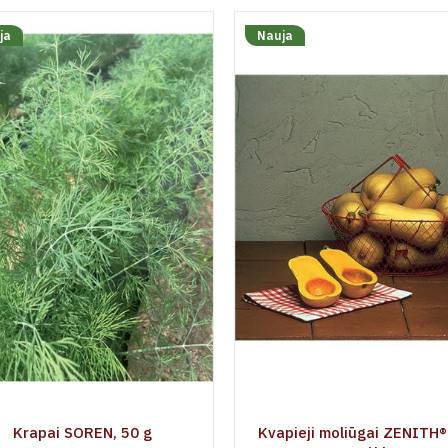
ja
Nauja
Krapai SOREN, 50 g
Kvapieji moliūgai ZENITH®