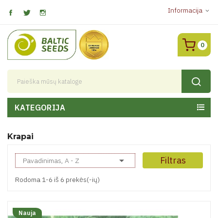
Informacija
expand_more
0
KATEGORIJA
Krapai

Filtras
Pavadinimas, A - Z
Rodoma 1-6 iš 6 prekės(-ių)
Nauja