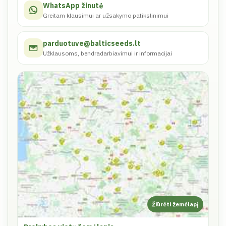
WhatsApp žinutė
Greitam klausimui ar užsakymo patikslinimui
parduotuve@balticseeds.lt
Užklausoms, bendradarbiavimui ir informacijai