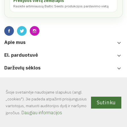
Prekybos vietų žemėlapis
Raskite artimiausią Baltic Seeds produkcijos pardavimo vietą
Apie mus
keyboard_arrow_down
El. parduotuvė
keyboard_arrow_down
Daržovių sėklos
keyboard_arrow_down
Leidiniai
keyboard_arrow_down
Šioje svetainėje naudojame slapukus (angl.
„cookies"). Jie padeda atpažinti prisijungusius
Sutinku
vartotojus, matuoti auditorijos dydį ir naršymo
© 2025 UAB Baltic seeds. Visa svetainėje esanti informacija
yra
Daugiau informacijos
įpročius.
saugoma autorinių teisių.