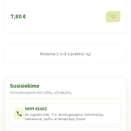
7,80 €
Rodoma 1-6 iš 6 prekės(-ių)
Susisiekime
Konsultuojame dėl sėklų, užsakymų
0699 41662
Iki rugsėjo mėn. 7 d. atostogaujame. Informaciją
teikiame el. paštu ar WhatsApp žinute