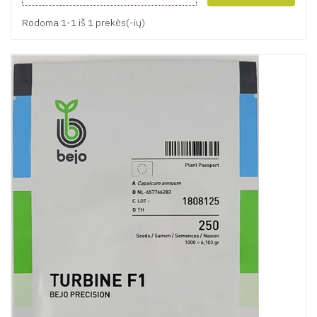
Rodoma 1-1 iš 1 prekės(-ių)