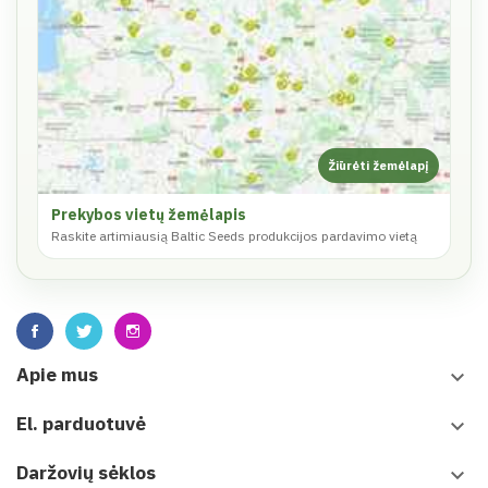
Prekybos vietų žemėlapis
Raskite artimiausią Baltic Seeds produkcijos pardavimo vietą
Apie mus
keyboard_arrow_down
El. parduotuvė
keyboard_arrow_down
Daržovių sėklos
keyboard_arrow_down