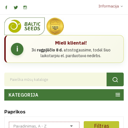
Informacija
expand_more
Mieli klientai!
i
Iki
rugpjūčio 8 d.
atostogausime, todėl šiuo
laikotarpiu el. parduotuvė nedirbs.
KATEGORIJA
Paprikos

Filtras
Pavadinimas, A - Z