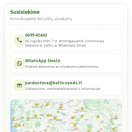
Susisiekime
Konsultuojame dėl sėklų, užsakymų
0699 41662
Iki rugsėjo mėn. 7 d. atostogaujame. Informaciją
teikiame el. paštu ar WhatsApp žinute
WhatsApp žinutė
Greitam klausimui ar užsakymo patikslinimui
parduotuve@balticseeds.lt
Užklausoms, bendradarbiavimui ir informacijai