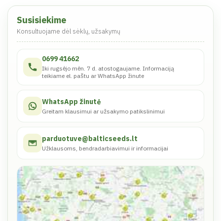
Susisiekime
Konsultuojame dėl sėklų, užsakymų
0699 41662
Iki rugsėjo mėn. 7 d. atostogaujame. Informaciją
teikiame el. paštu ar WhatsApp žinute
WhatsApp žinutė
Greitam klausimui ar užsakymo patikslinimui
parduotuve@balticseeds.lt
Užklausoms, bendradarbiavimui ir informacijai