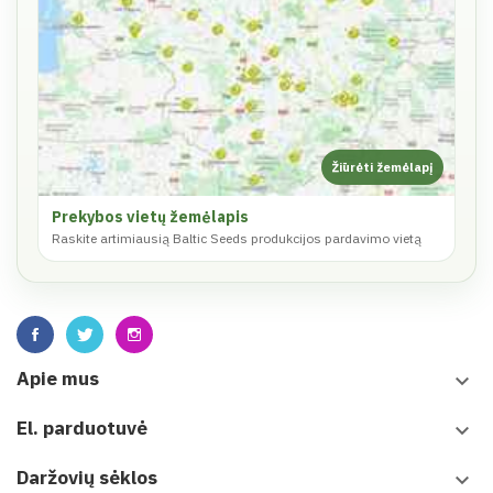
Prekybos vietų žemėlapis
Raskite artimiausią Baltic Seeds produkcijos pardavimo vietą
Apie mus
keyboard_arrow_down
El. parduotuvė
keyboard_arrow_down
Daržovių sėklos
keyboard_arrow_down