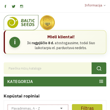
Informacija
expand_more
Mieli klientai!
i
Iki
rugpjūčio 8 d.
atostogausime, todėl šiuo
laikotarpiu el. parduotuvė nedirbs.
KATEGORIJA
Kopūstai ropiniai

Filtras
Pavadinimas, A - Z