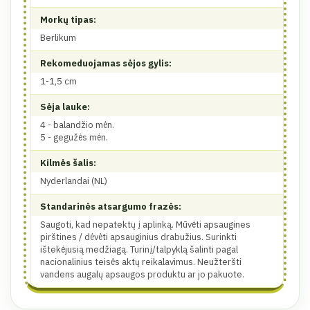
Morkų tipas:
Berlikum
Rekomeduojamas sėjos gylis:
1-1,5 cm
Sėja lauke:
4 - balandžio mėn.
5 - gegužės mėn.
Kilmės šalis:
Nyderlandai (NL)
Standarinės atsargumo frazės:
Saugoti, kad nepatektų į aplinką. Mūvėti apsaugines
pirštines / dėvėti apsauginius drabužius. Surinkti
ištekėjusią medžiagą. Turinį/talpyklą šalinti pagal
nacionalinius teisės aktų reikalavimus. Neužteršti
vandens augalų apsaugos produktu ar jo pakuote.