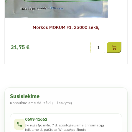
Morkos MOKUM F1, 25000 sėklų
31,75 €
Susisiekime
Konsultuojame dėl sėklų, užsakymų
0699 41662
Iki rugsėjo mėn. 7 d. atostogaujame. Informaciją
teikiame el. paštu ar WhatsApp žinute