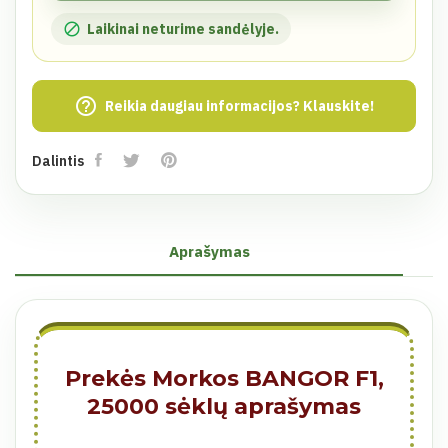

Laikinai neturime sandėlyje.
help_outline
Reikia daugiau informacijos? Klauskite!
Dalintis
Aprašymas
Prekės Morkos BANGOR F1,
25000 sėklų aprašymas