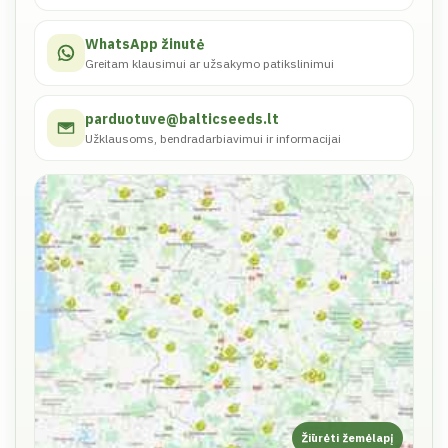
WhatsApp žinutė
Greitam klausimui ar užsakymo patikslinimui
parduotuve@balticseeds.lt
Užklausoms, bendradarbiavimui ir informacijai