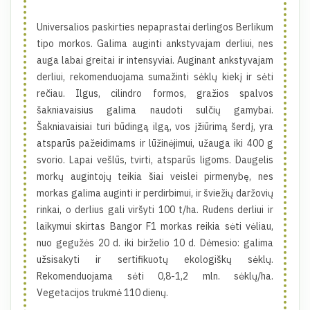
Universalios paskirties nepaprastai derlingos Berlikum
tipo morkos. Galima auginti ankstyvajam derliui, nes
auga labai greitai ir intensyviai. Auginant ankstyvajam
derliui, rekomenduojama sumažinti sėklų kiekį ir sėti
rečiau. Ilgus, cilindro formos, gražios spalvos
šakniavaisius galima naudoti sulčių gamybai.
Šakniavaisiai turi būdingą ilgą, vos įžiūrimą šerdį, yra
atsparūs pažeidimams ir lūžinėjimui, užauga iki 400 g
svorio. Lapai vešlūs, tvirti, atsparūs ligoms. Daugelis
morkų augintojų teikia šiai veislei pirmenybę, nes
morkas galima auginti ir perdirbimui, ir šviežių daržovių
rinkai, o derlius gali viršyti 100 t/ha. Rudens derliui ir
laikymui skirtas Bangor F1 morkas reikia sėti vėliau,
nuo gegužės 20 d. iki birželio 10 d. Dėmesio: galima
užsisakyti ir sertifikuotų ekologiškų sėklų.
Rekomenduojama sėti 0,8-1,2 mln. sėklų/ha.
Vegetacijos trukmė 110 dienų.