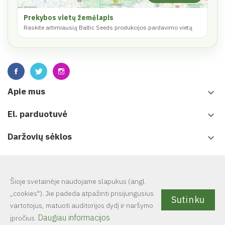
Prekybos vietų žemėlapis
Raskite artimiausią Baltic Seeds produkcijos pardavimo vietą
Apie mus
keyboard_arrow_down
El. parduotuvė
keyboard_arrow_down
Daržovių sėklos
keyboard_arrow_down
Leidiniai
keyboard_arrow_down
Šioje svetainėje naudojame slapukus (angl.
„cookies"). Jie padeda atpažinti prisijungusius
Sutinku
vartotojus, matuoti auditorijos dydį ir naršymo
© 2025 UAB Baltic seeds. Visa svetainėje esanti informacija
yra
Daugiau informacijos
įpročius.
saugoma autorinių teisių.