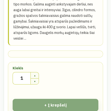
tipo morkos. Galima auginti ankstyvajam derliui, nes
auga labai greitai ir intensyviai. Ilgus, cilindro formos,
gražios spalvos šakniavaisius galima naudoti sulčių
gamybai. Šakniavaisiai yra atsparūs pažeidimams ir
lūžinėjimui, užauga iki 400 g svorio. Lapai vešlūs, tvirti,
atsparūs ligoms. Daugelis morkų augintojų teikia šiai
veislei ...
Kiekis
Į krepšelį