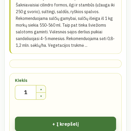
Šakniavaisiai cilindro formos, ilgi ir stambūs (užauga iki
250 g svorio), sultingi, saldūs, ryškios spalvos.
Rekomenduojama sulčių gamybai, sulčių išeiga iš 1 kg
morkų siekia 550-560 ml. Taip pat tinka šviežioms
salotoms gaminti. Vėlesnės sėjos derlius puikiai
sandėliuojasi 4-5 mėnesius. Rekomenduojama sėti 0,8-
1,2 mln. sėklų/ha. Vegetacijos trukmė ...
Kiekis
Į krepšelį