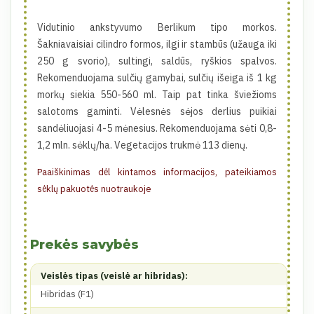
Vidutinio ankstyvumo Berlikum tipo morkos.
Šakniavaisiai cilindro formos, ilgi ir stambūs (užauga iki
250 g svorio), sultingi, saldūs, ryškios spalvos.
Rekomenduojama sulčių gamybai, sulčių išeiga iš 1 kg
morkų siekia 550-560 ml. Taip pat tinka šviežioms
salotoms gaminti. Vėlesnės sėjos derlius puikiai
sandėliuojasi 4-5 mėnesius. Rekomenduojama sėti 0,8-
1,2 mln. sėklų/ha. Vegetacijos trukmė 113 dienų.
Paaiškinimas dėl kintamos informacijos, pateikiamos
sėklų pakuotės nuotraukoje
Prekės savybės
Veislės tipas (veislė ar hibridas):
Hibridas (F1)