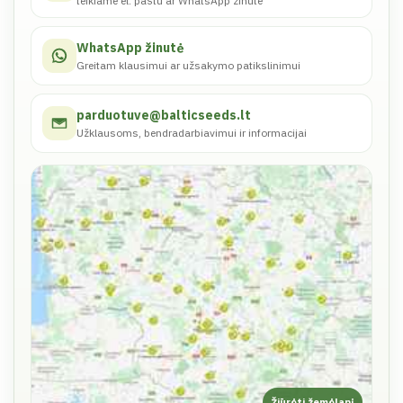
teikiame el. paštu ar WhatsApp žinute
WhatsApp žinutė
Greitam klausimui ar užsakymo patikslinimui
parduotuve@balticseeds.lt
Užklausoms, bendradarbiavimui ir informacijai