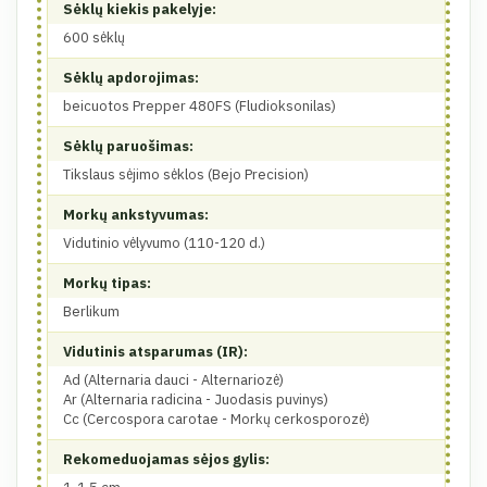
Sėklų kiekis pakelyje:
600 sėklų
Sėklų apdorojimas:
beicuotos Prepper 480FS (Fludioksonilas)
Sėklų paruošimas:
Tikslaus sėjimo sėklos (Bejo Precision)
Morkų ankstyvumas:
Vidutinio vėlyvumo (110-120 d.)
Morkų tipas:
Berlikum
Vidutinis atsparumas (IR):
Ad (Alternaria dauci - Alternariozė)
Ar (Alternaria radicina - Juodasis puvinys)
Cc (Cercospora carotae - Morkų cerkosporozė)
Rekomeduojamas sėjos gylis: