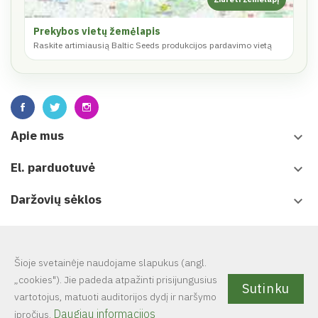
Prekybos vietų žemėlapis
Raskite artimiausią Baltic Seeds produkcijos pardavimo vietą
Apie mus
keyboard_arrow_down
El. parduotuvė
keyboard_arrow_down
Daržovių sėklos
keyboard_arrow_down
Leidiniai
keyboard_arrow_down
Šioje svetainėje naudojame slapukus (angl.
„cookies"). Jie padeda atpažinti prisijungusius
Sutinku
vartotojus, matuoti auditorijos dydį ir naršymo
© 2025 UAB Baltic seeds. Visa svetainėje esanti informacija
yra
Daugiau informacijos
įpročius.
saugoma autorinių teisių.