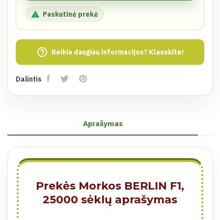

Paskutinė prekė
help_outline
Reikia daugiau informacijos? Klauskite!
Dalintis
Aprašymas
Prekės Morkos BERLIN F1,
25000 sėklų aprašymas