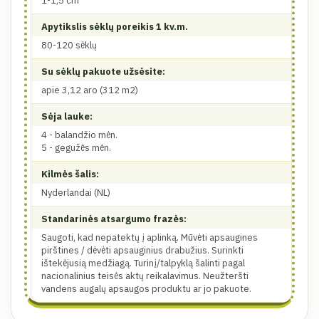
1-1,5 cm
Apytikslis sėklų poreikis 1 kv.m.
80-120 sėklų
Su sėklų pakuote užsėsite:
apie 3,12 aro (312 m2)
Sėja lauke:
4 - balandžio mėn.
5 - gegužės mėn.
Kilmės šalis:
Nyderlandai (NL)
Standarinės atsargumo frazės:
Saugoti, kad nepatektų į aplinką. Mūvėti apsaugines
pirštines / dėvėti apsauginius drabužius. Surinkti
ištekėjusią medžiagą. Turinį/talpyklą šalinti pagal
nacionalinius teisės aktų reikalavimus. Neužteršti
vandens augalų apsaugos produktu ar jo pakuote.