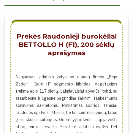
Prekės Raudonieji burokėliai
BETTOLLO H (F1), 200 sėklų
aprašymas
Naujausias vidutinio vėlyvumo olandų firmos „Bejo
Zaden“ „Boro H“ segmento hibridas. Vegetacijos
trukmė apie 117 dienų. Šakniavaisiai apvalūs, tvirti, su
stambesne ir ilgesne pagrindine šaknimi, tankesnėmis
šoninėmis šaknelėmis. Minkštimas sodrios, tamsiai
raudonos spalvos, ištisinis, be koncentrinių žiedų, labai
gero skonio, sultingas. Odelė lygi ir švelni. Lapija vešli,
stipri, tvirta ir sveika. Skrotelė vidutinio dydžio. Dėl