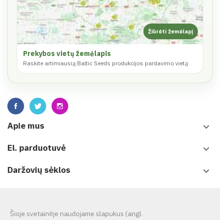
Prekybos vietų žemėlapis
Raskite artimiausią Baltic Seeds produkcijos pardavimo vietą
Apie mus
keyboard_arrow_down
El. parduotuvė
keyboard_arrow_down
Daržovių sėklos
keyboard_arrow_down
Leidiniai
keyboard_arrow_down
Šioje svetainėje naudojame slapukus (angl.