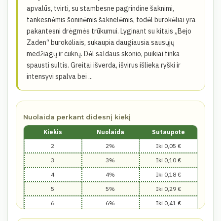
apvalūs, tvirti, su stambesne pagrindine šaknimi,
tankesnėmis šoninėmis šaknelėmis, todėl burokėliai yra
pakantesni drėgmės trūkumui. Lyginant su kitais „Bejo
Zaden“ burokėliais, sukaupia daugiausia sausųjų
medžiagų ir cukrų. Dėl saldaus skonio, puikiai tinka
spausti sultis. Greitai išverda, išvirus išlieka ryški ir
intensyvi spalva bei ...
Nuolaida perkant didesnį kiekį
Kiekis
Nuolaida
Sutaupote
2
2%
Iki 0,05 €
3
3%
Iki 0,10 €
4
4%
Iki 0,18 €
5
5%
Iki 0,29 €
6
6%
Iki 0,41 €
7
7%
Iki 0,56 €