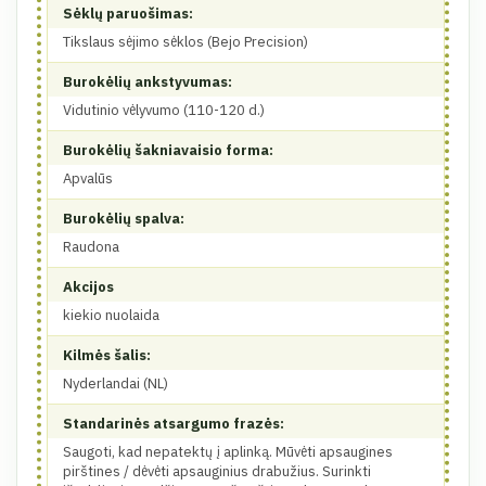
Sėklų paruošimas:
Tikslaus sėjimo sėklos (Bejo Precision)
Burokėlių ankstyvumas:
Vidutinio vėlyvumo (110-120 d.)
Burokėlių šakniavaisio forma:
Apvalūs
Burokėlių spalva:
Raudona
Akcijos
kiekio nuolaida
Kilmės šalis:
Nyderlandai (NL)
Standarinės atsargumo frazės:
Saugoti, kad nepatektų į aplinką. Mūvėti apsaugines
pirštines / dėvėti apsauginius drabužius. Surinkti