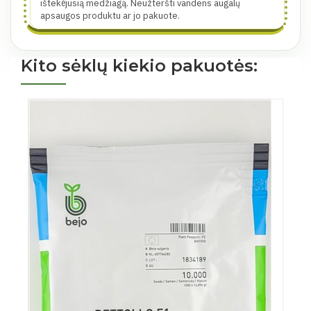
ištekėjusią medžiagą. Neužteršti vandens augalų
apsaugos produktu ar jo pakuote.
Kito sėklų kiekio pakuotės: