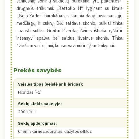
tankesnių šoninių šaknelių burokėliai yra pakantesni
drėgmės trūkumui. „Bettollo H“, lyginant su kitais
„Bejo Zaden“ burokėliais, sukaupia daugiausia sausųjų
medžiagų ir cukrų. Dėl saldaus skonio, puikiai tinka
spausti sultis. Greitai išverda, išvirus išlieka ryški ir
intensyvi spalva bei saldus, švelnus skonis. Tinka
šviežiam vartojimui, konservavimui ir ilgam laikymui.
Prekės savybės
Veislės tipas (veislė ar hibridas):
Hibridas (F1)
Sėklų kiekis pakelyje:
200 sėklų
Sėklų apdorojimas:
Chemiškai neapdorotos, dažytos sėklos