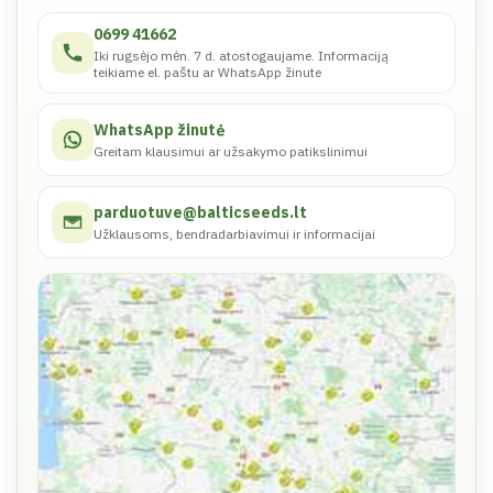
0699 41662
Iki rugsėjo mėn. 7 d. atostogaujame. Informaciją
teikiame el. paštu ar WhatsApp žinute
WhatsApp žinutė
Greitam klausimui ar užsakymo patikslinimui
parduotuve@balticseeds.lt
Užklausoms, bendradarbiavimui ir informacijai