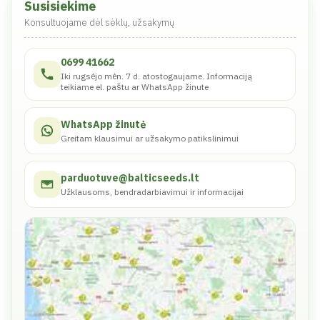
Susisiekime
Konsultuojame dėl sėklų, užsakymų
0699 41662
Iki rugsėjo mėn. 7 d. atostogaujame. Informaciją
teikiame el. paštu ar WhatsApp žinute
WhatsApp žinutė
Greitam klausimui ar užsakymo patikslinimui
parduotuve@balticseeds.lt
Užklausoms, bendradarbiavimui ir informacijai