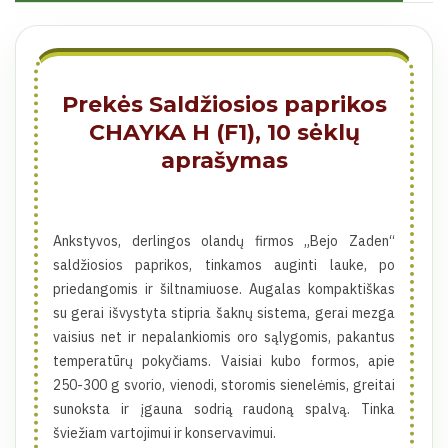
Prekės Saldžiosios paprikos
CHAYKA H (F1), 10 sėklų
aprašymas
Ankstyvos, derlingos olandų firmos „Bejo Zaden“
saldžiosios paprikos, tinkamos auginti lauke, po
priedangomis ir šiltnamiuose. Augalas kompaktiškas
su gerai išvystyta stipria šaknų sistema, gerai mezga
vaisius net ir nepalankiomis oro sąlygomis, pakantus
temperatūrų pokyčiams. Vaisiai kubo formos, apie
250-300 g svorio, vienodi, storomis sienelėmis, greitai
sunoksta ir įgauna sodrią raudoną spalvą. Tinka
šviežiam vartojimui ir konservavimui.