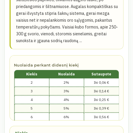
priedangomis ir šiltnamiuose. Augalas kompaktiškas su
gerai išvystyta stipria šaknų sistema, gerai mezga
vaisius net ir nepalankiomis oro sąlygomis, pakantus
temperatūrų pokyčiams. Vaisiai kubo formos, apie 250-
300 g svorio, vienodi, storomis sienelėmis, greitai
sunoksta ir įgauna sodrią raudoną ...
Nuolaida perkant didesnį kiekį
Kiekis
Nuolaida
Sutaupote
2
2%
Iki 0,06 €
3
3%
Iki 0,14 €
4
4%
Iki 0,25 €
5
5%
Iki 0,39 €
6
6%
Iki 0,56 €
7
7%
Iki 0,76 €