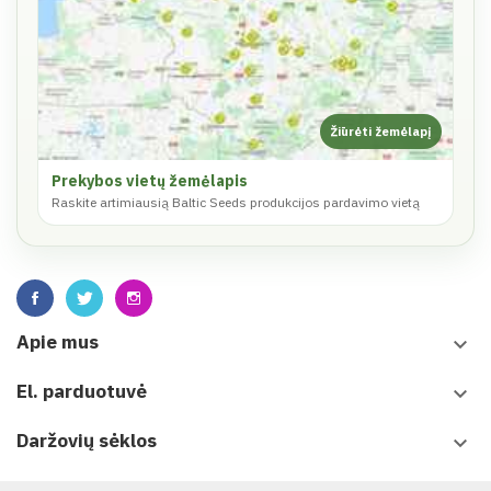
Prekybos vietų žemėlapis
Raskite artimiausią Baltic Seeds produkcijos pardavimo vietą
Apie mus
keyboard_arrow_down
El. parduotuvė
keyboard_arrow_down
Daržovių sėklos
keyboard_arrow_down
Leidiniai