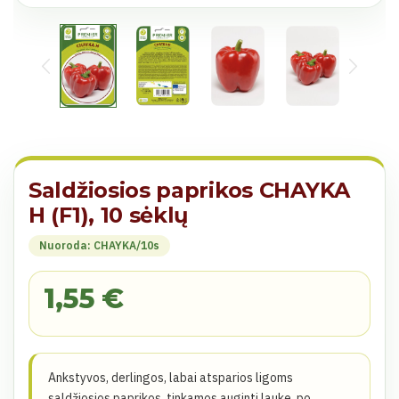
Saldžiosios paprikos CHAYKA
H (F1), 10 sėklų
Nuoroda: CHAYKA/10s
1,55 €
Ankstyvos, derlingos, labai atsparios ligoms
saldžiosios paprikos, tinkamos auginti lauke, po