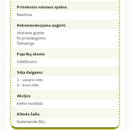
Prinokusio vaisiaus spalva:
Raudona
Rekomenduojama auginti:
Atvirame grunte
Po priedangomis
Šiltnamyje
Paprikų skonis
Saldžiosios
Sėja daigams:
2 - vasario mėn.
3 - kovo mėn.
Akcijos
kiekio nuolaida
Kilmės šalis:
Nyderlandai (NL)