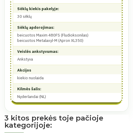
Sėklų kiekis pakelyje:
30 sėklų
Sėklų apdorojimas:
beicuotos Maxim 480FS (Fludioksonilas)
beicuotos Metalaxyl-M (Apron XL350)
Veislės ankstyvumas:
Ankstyva
Akcijos
kiekio nuolaida
Kilmės šalis:
Nyderlandai (NL)
3 kitos prekės toje pačioje
kategorijoje: