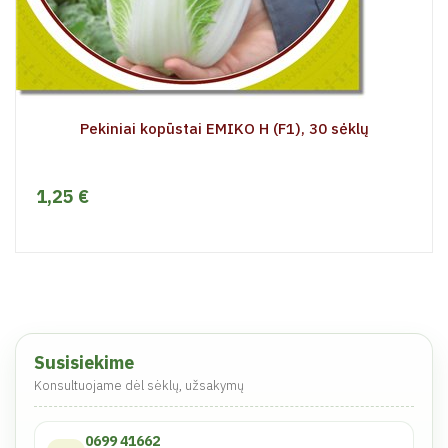
Pekiniai kopūstai EMIKO H (F1), 30 sėklų
1,25 €
Susisiekime
Konsultuojame dėl sėklų, užsakymų
0699 41662