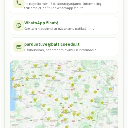
Iki rugsėjo mėn. 7 d. atostogaujame. Informaciją
teikiame el. paštu ar WhatsApp žinute
WhatsApp žinutė
Greitam klausimui ar užsakymo patikslinimui
parduotuve@balticseeds.lt
Užklausoms, bendradarbiavimui ir informacijai