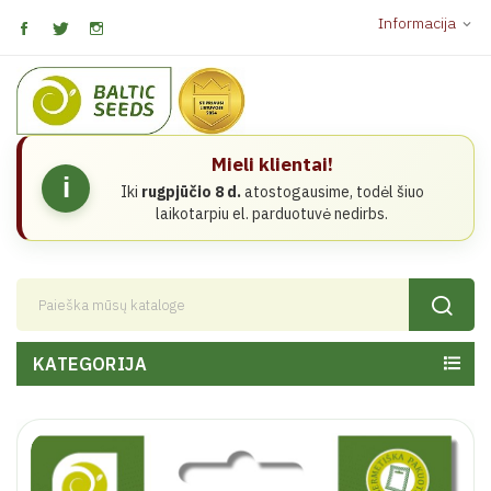
Informacija
expand_more
Mieli klientai!
i
Iki
rugpjūčio 8 d.
atostogausime, todėl šiuo
laikotarpiu el. parduotuvė nedirbs.
KATEGORIJA