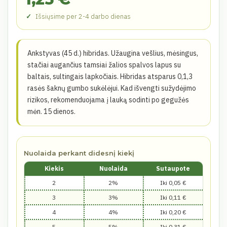
Išsiųsime per 2-4 darbo dienas
Ankstyvas (45 d.) hibridas. Užaugina vešlius, mėsingus,
stačiai augančius tamsiai žalios spalvos lapus su
baltais, sultingais lapkočiais. Hibridas atsparus 0,1,3
rasės šaknų gumbo sukėlėjui. Kad išvengti sužydėjimo
rizikos, rekomenduojama į lauką sodinti po gegužės
mėn. 15 dienos.
Nuolaida perkant didesnį kiekį
Kiekis
Nuolaida
Sutaupote
2
2%
Iki 0,05 €
3
3%
Iki 0,11 €
4
4%
Iki 0,20 €
5
5%
Iki 0,31 €