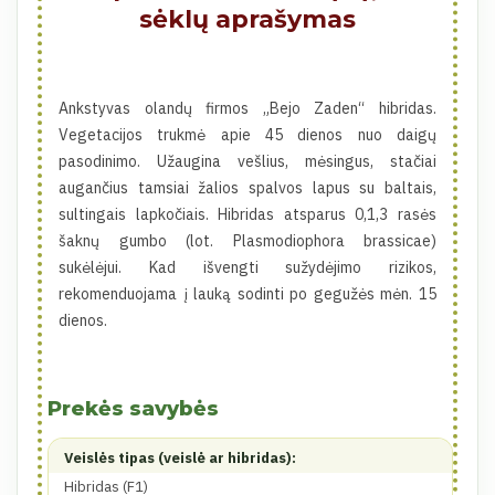
sėklų aprašymas
Ankstyvas olandų firmos „Bejo Zaden“ hibridas.
Vegetacijos trukmė apie 45 dienos nuo daigų
pasodinimo. Užaugina vešlius, mėsingus, stačiai
augančius tamsiai žalios spalvos lapus su baltais,
sultingais lapkočiais. Hibridas atsparus 0,1,3 rasės
šaknų gumbo (lot. Plasmodiophora brassicae)
sukėlėjui. Kad išvengti sužydėjimo rizikos,
rekomenduojama į lauką sodinti po gegužės mėn. 15
dienos.
Prekės savybės
Veislės tipas (veislė ar hibridas):
Hibridas (F1)