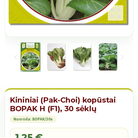
Kininiai (Pak-Choi) kopūstai
BOPAK H (F1), 30 sėklų
Nuoroda: BOPAK/30s
1,25 €