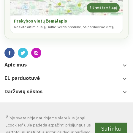
Prekybos vietų žemėlapis
Raskite artimiausią Baltic Seeds produkcijos pardavimo vietą
Apie mus
keyboard_arrow_down
El. parduotuvė
keyboard_arrow_down
Daržovių sėklos
keyboard_arrow_down
Leidiniai
keyboard_arrow_down
Šioje svetainėje naudojame slapukus (angl.
„cookies"). Jie padeda atpažinti prisijungusius
Sutinku
vartotojus, matuoti auditorijos dydį ir naršymo